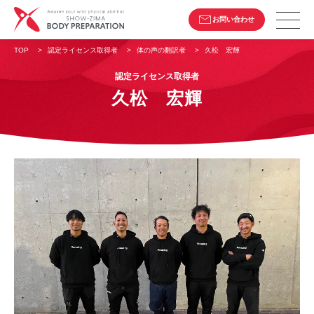
お問い合わせ
TOP
>
認定ライセンス取得者
>
体の声の翻訳者
>
久松 宏輝
認定ライセンス取得者
久松 宏輝