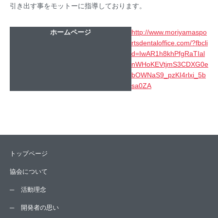
引き出す事をモットーに指導しております。
ホームページ
http://www.moriyamaspo
rtsdentaloffice.com/?fbcli
d=IwAR1h8khPfgRaTIal
nWHoKEVtjmS3CDXG0e
bOWNaS9_pzKI4rlxi_5b
sa0ZA
トップページ
協会について
活動理念
開発者の思い