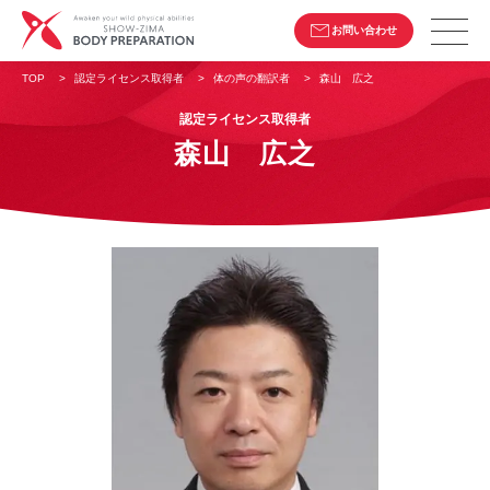
お問い合わせ
TOP
>
認定ライセンス取得者
>
体の声の翻訳者
>
森山 広之
認定ライセンス取得者
森山 広之