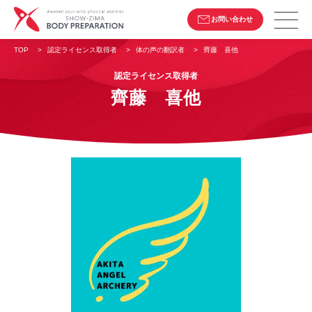
お問い合わせ
TOP
>
認定ライセンス取得者
>
体の声の翻訳者
>
齊藤 喜他
認定ライセンス取得者
齊藤 喜他